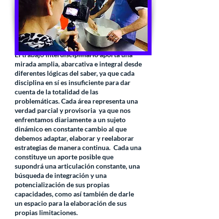
discapacidad intelectual puede presentar
algún tipo de limitación, el abordaje que
realizamos tiene una mirada integral y
holística del sujeto.
El trabajo interdisciplinario aporta una
mirada amplia, abarcativa e integral desde
diferentes lógicas del saber, ya que cada
disciplina en sí es insuficiente para dar
cuenta de la totalidad de las
problemáticas. Cada área representa una
verdad parcial y provisoria ya que nos
enfrentamos diariamente a un sujeto
dinámico en constante cambio al que
debemos adaptar, elaborar y reelaborar
estrategias de manera continua. Cada una
constituye un aporte posible que
supondrá una articulación constante, una
búsqueda de integración y una
potencialización de sus propias
capacidades, como así también de darle
un espacio para la elaboración de sus
propias limitaciones.