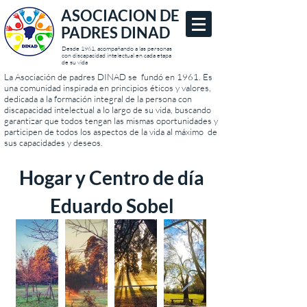
ASOCIACION DE
PADRES DINAD
Desde 1961, acompañando a las personas
con discapacidad intelectual en cada etapa
de su vida
La Asociación de padres DINAD se fundó en 1961. Es
una comunidad inspirada en principios éticos y valores,
dedicada a la formación integral de la persona con
discapacidad intelectual a lo largo de su vida, buscando
garantizar que todos tengan las mismas oportunidades y
participen de todos los aspectos de la vida al máximo de
sus capacidades y deseos.
Hogar y Centro de día
Eduardo Sobel