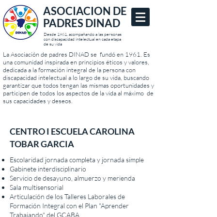
ASOCIACION DE
PADRES DINAD
Desde 1961, acompañando a las personas
con discapacidad intelectual en cada etapa
de su vida
La Asociación de padres DINAD se fundó en 1961. Es
una comunidad inspirada en principios éticos y valores,
dedicada a la formación integral de la persona con
discapacidad intelectual a lo largo de su vida, buscando
garantizar que todos tengan las mismas oportunidades y
participen de todos los aspectos de la vida al máximo de
sus capacidades y deseos.
CENTRO I ESCUELA CAROLINA
TOBAR GARCIA
Escolaridad jornada completa y jornada simple
Gabinete interdisciplinario
Servicio de desayuno, almuerzo y merienda
Sala multisensorial
Articulación de los Talleres Laborales de
Formación Integral con el Plan "Aprender
Trabajando" del GCABA