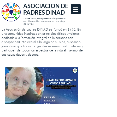
ASOCIACION DE
PADRES DINAD
Desde 1961, acompañando a las personas
con discapacidad intelectual en cada etapa
de su vida
La Asociación de padres DINAD se fundó en 1961. Es
una comunidad inspirada en principios éticos y valores,
dedicada a la formación integral de la persona con
discapacidad intelectual a lo largo de su vida, buscando
garantizar que todos tengan las mismas oportunidades y
participen de todos los aspectos de la vida al máximo de
sus capacidades y deseos.
CONOCÉ
NUESTRA
OBRA